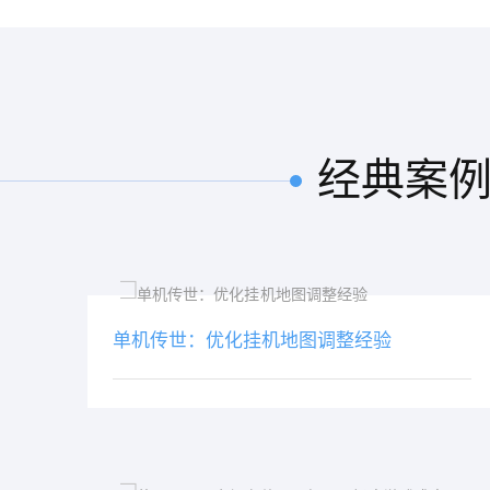
经典案
单机传世：优化挂机地图调整经验