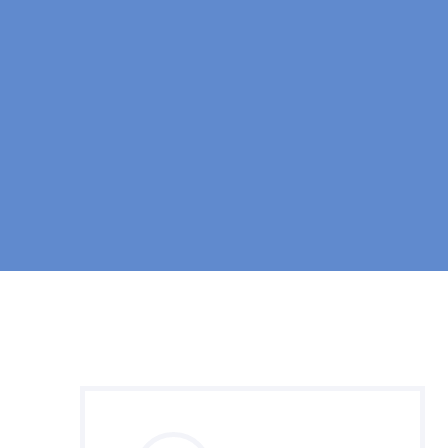
极限挑战，超越自
越梦想！
你！