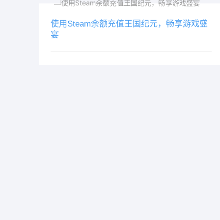
使用Steam余额充值王国纪元，畅享游戏盛
宴