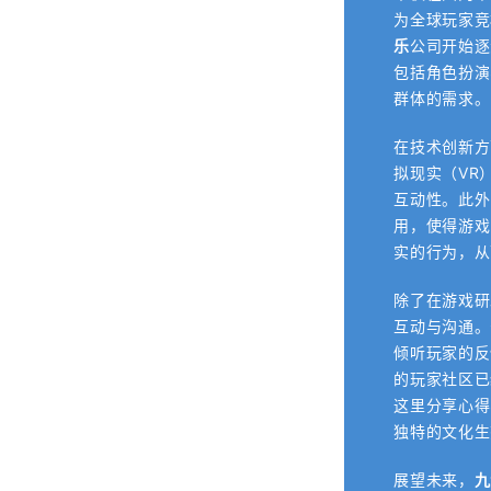
为全球玩家竞
乐
公司开始逐
包括角色扮演
群体的需求。
在技术创新方
拟现实（VR
互动性。此外
用，使得游戏
实的行为，从
除了在游戏研
互动与沟通。
倾听玩家的反
的玩家社区已
这里分享心得
独特的文化生
展望未来，
九