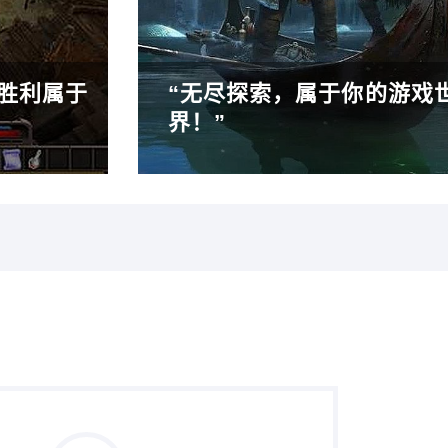
游戏世
掌控世界，成为传奇！