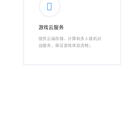
游戏云服务
提供云端存储、计算和多人联机对
战服务，保证游戏体验流畅；