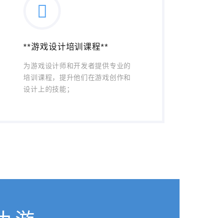
**游戏设计培训课程**
为游戏设计师和开发者提供专业的
培训课程，提升他们在游戏创作和
设计上的技能；