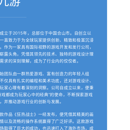
九游
成立于2015年，总部位于中国合山市。自创立以
一直致力于为全球玩家提供创新、精致和极富沉浸
。作为一家具有国际视野的游戏开发和发行公司，
崭露头角，凭借其领先的技术、独特的游戏设计理
需求的深刻理解，成为了行业内的佼佼者。
始团队由一群热爱游戏、富有创造力的年轻人组
不仅具有扎实的编程和美术功底，还对游戏设计、
玩家心理有着深刻的洞察。公司自成立以来，便秉
游戏都成为玩家心中的经典”的使命，不断探索游戏
，并推动游戏行业的创新与发展。
款作品《狂热战士》一经发布，便凭借其精美的画
情以及流畅的操作系统赢得了广泛好评。这款游戏
场取得了巨大的成功，也迅速打入了海外市场，成